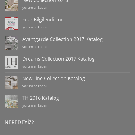
New Collection 2018
Katalog
New
yorumlar kapalı
için
Collection
2018
Fuar Bilgilendirme
için
Fuar
yorumlar kapalı
Bilgilendirme
için
Avantgarde Collection 2017 Katalog
Avantgarde
yorumlar kapalı
Collection
2017
Dreams Collection 2017 Katalog
Katalog
Dreams
yorumlar kapalı
için
Collection
2017
New Line Collection Katalog
Katalog
New
yorumlar kapalı
için
Line
Collection
TH 2016 Katalog
Katalog
TH
yorumlar kapalı
için
2016
Katalog
için
NEREDEYIZ?