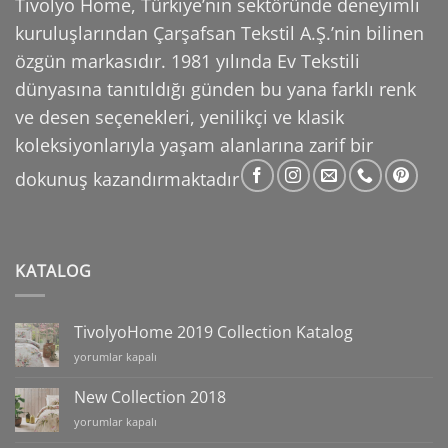
Tivolyo Home, Türkiye’nin sektöründe deneyimli
kuruluşlarından Çarşafsan Tekstil A.Ş.’nin
bilinen
özgün markasıdır. 1981 yılında Ev Tekstili
dünyasına tanıtıldığı günden bu yana farklı
renk
ve desen seçenekleri, yenilikçi ve klasik
koleksiyonlarıyla yaşam alanlarına zarif bir
dokunuş
kazandırmaktadır
KATALOG
TivolyoHome 2019 Collection Katalog
TivolyoHome
yorumlar kapalı
2019
Collection
New Collection 2018
Katalog
New
yorumlar kapalı
için
Collection