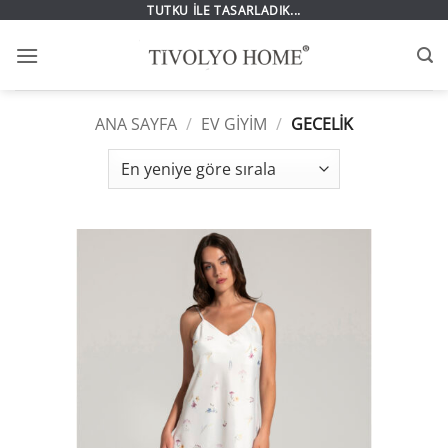
İçeriğe
TUTKU İLE TASARLADIK...
atla
ANA SAYFA
/
EV GIYIM
/
GECELIK