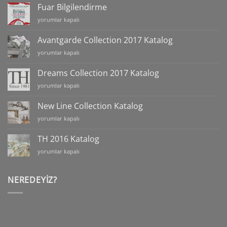
2018
Fuar Bilgilendirme
için
Fuar
yorumlar kapalı
Bilgilendirme
için
Avantgarde Collection 2017 Katalog
Avantgarde
yorumlar kapalı
Collection
2017
Dreams Collection 2017 Katalog
Katalog
Dreams
yorumlar kapalı
için
Collection
2017
New Line Collection Katalog
Katalog
New
yorumlar kapalı
için
Line
Collection
TH 2016 Katalog
Katalog
TH
yorumlar kapalı
için
2016
Katalog
için
NEREDEYIZ?