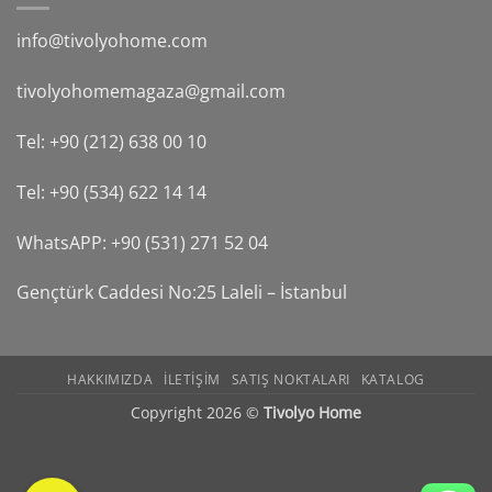
info@tivolyohome.com
tivolyohomemagaza@gmail.com
Tel: +90 (212) 638 00 10
Tel: +90 (534) 622 14 14
WhatsAPP: +90 (531) 271 52 04
Gençtürk Caddesi No:25 Laleli – İstanbul
HAKKIMIZDA
ILETIŞIM
SATIŞ NOKTALARI
KATALOG
Copyright 2026 ©
Tivolyo Home