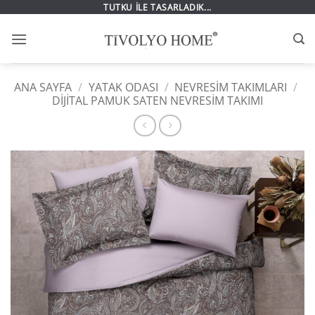
İçeriğe
TUTKU İLE TASARLADIK...
atla
ANA SAYFA
/
YATAK ODASI
/
NEVRESIM TAKIMLARI
/
DIJITAL PAMUK SATEN NEVRESIM TAKIMI