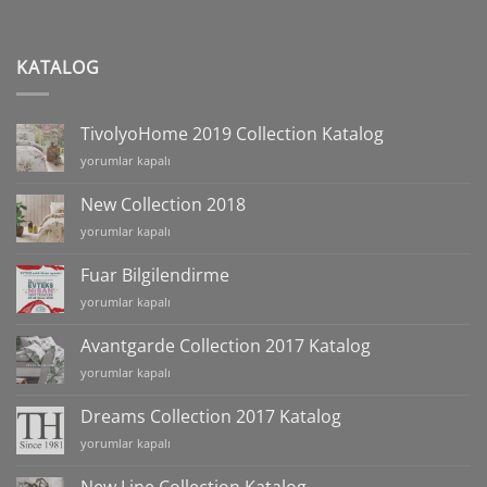
KATALOG
TivolyoHome 2019 Collection Katalog
TivolyoHome
yorumlar kapalı
2019
Collection
New Collection 2018
Katalog
New
yorumlar kapalı
için
Collection
2018
Fuar Bilgilendirme
için
Fuar
yorumlar kapalı
Bilgilendirme
için
Avantgarde Collection 2017 Katalog
Avantgarde
yorumlar kapalı
Collection
2017
Dreams Collection 2017 Katalog
Katalog
Dreams
yorumlar kapalı
için
Collection
2017