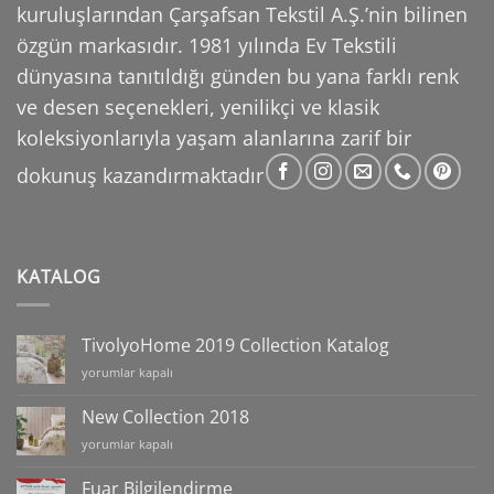
kuruluşlarından Çarşafsan Tekstil A.Ş.’nin
bilinen
özgün markasıdır. 1981 yılında Ev Tekstili
dünyasına tanıtıldığı günden bu yana farklı
renk
ve desen seçenekleri, yenilikçi ve klasik
koleksiyonlarıyla yaşam alanlarına zarif bir
dokunuş
kazandırmaktadır
KATALOG
TivolyoHome 2019 Collection Katalog
TivolyoHome
yorumlar kapalı
2019
Collection
New Collection 2018
Katalog
New
yorumlar kapalı
için
Collection
2018
Fuar Bilgilendirme