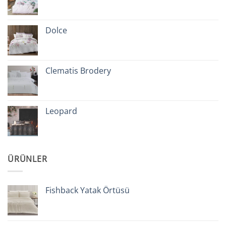
Dolce
Clematis Brodery
Leopard
ÜRÜNLER
Fishback Yatak Örtüsü