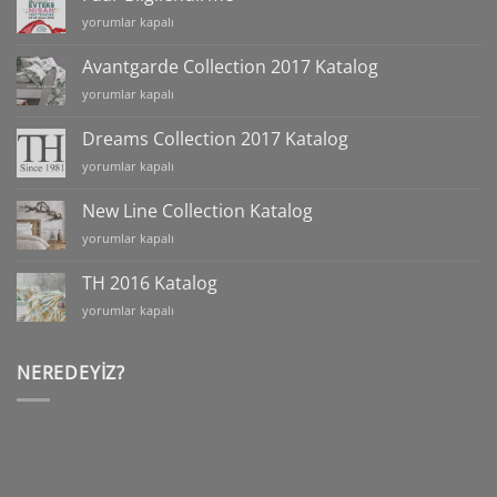
için
Fuar
yorumlar kapalı
Bilgilendirme
için
Avantgarde Collection 2017 Katalog
Avantgarde
yorumlar kapalı
Collection
2017
Dreams Collection 2017 Katalog
Katalog
Dreams
yorumlar kapalı
için
Collection
2017
New Line Collection Katalog
Katalog
New
yorumlar kapalı
için
Line
Collection
TH 2016 Katalog
Katalog
TH
yorumlar kapalı
için
2016
Katalog
için
NEREDEYIZ?