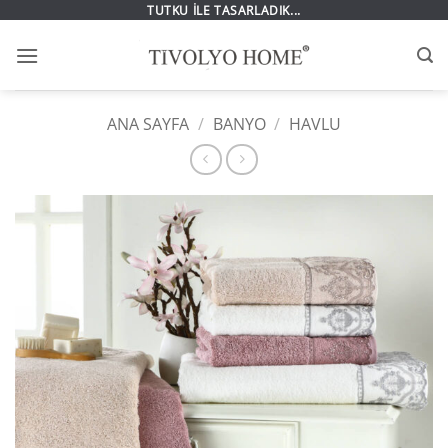
İçeriğe
TUTKU İLE TASARLADIK...
atla
ANA SAYFA
/
BANYO
/
HAVLU