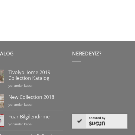
TALOG
NEREDEYIZ?
TivolyoHome 2019
Collection Katalog
TivolyoHome
yorumlar kapalı
2019
Collection
New Collection 2018
Katalog
New
yorumlar kapalı
için
Collection
2018
Fuar Bilgilendirme
secured by
için
Fuar
yorumlar kapalı
Bilgilendirme
için