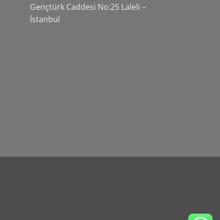
Gençtürk Caddesi No:25 Laleli –
İstanbul