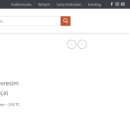
Hakkımızda
iletişim
Satış Noktaları
Katalog
Nevresim
rça)
en – 210 TC