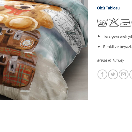
Ölçü Tablosu
Ters çevirerek yı
Renkli ve beyazla
Made in Turkey