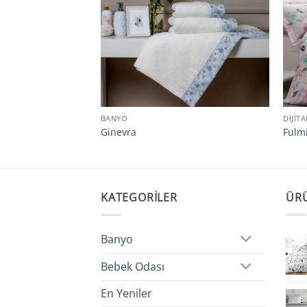
BANYO
DIJIT
Ginevra
Fulm
KATEGORILER
ÜR
Banyo
Bebek Odası
En Yeniler