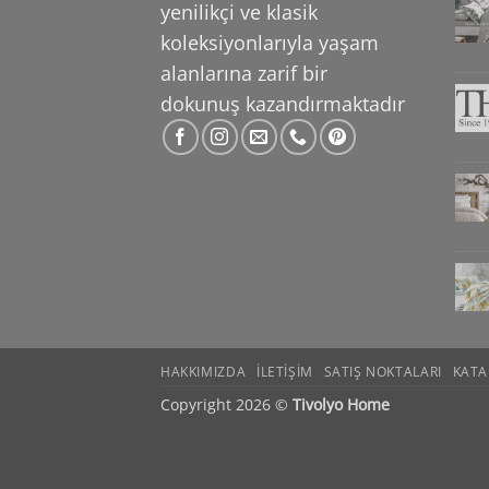
yenilikçi ve klasik
koleksiyonlarıyla yaşam
alanlarına zarif bir
dokunuş
kazandırmaktadır
HAKKIMIZDA
ILETIŞIM
SATIŞ NOKTALARI
KATA
Copyright 2026 ©
Tivolyo Home