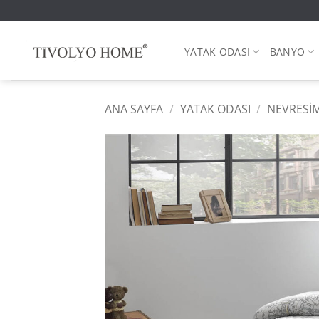
İçeriğe
atla
YATAK ODASI
BANYO
ANA SAYFA
/
YATAK ODASI
/
NEVRESIM