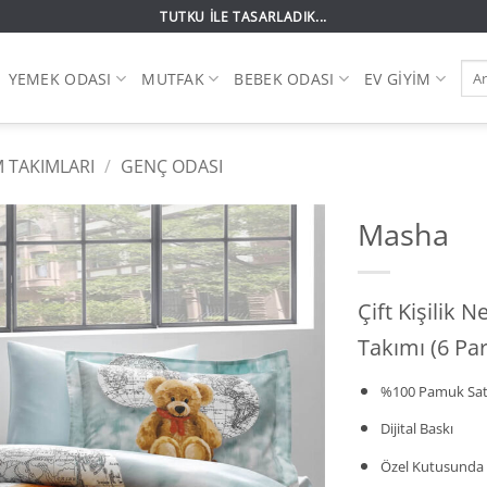
TUTKU İLE TASARLADIK...
Ara:
YEMEK ODASI
MUTFAK
BEBEK ODASI
EV GIYIM
 TAKIMLARI
/
GENÇ ODASI
Masha
Çift Kişilik 
Takımı (6 Pa
%100 Pamuk Sat
Dijital Baskı
Özel Kutusunda