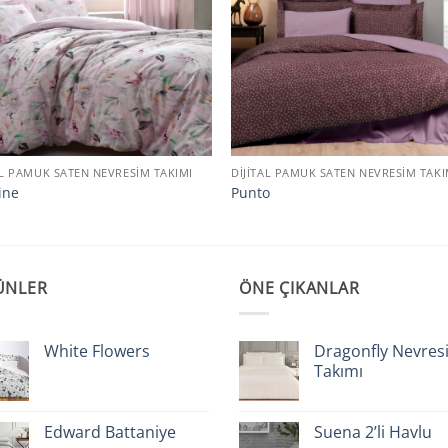
AL PAMUK SATEN NEVRESIM TAKIMI
DIJITAL PAMUK SATEN NEVRESIM TAKI
ine
Punto
ÜNLER
ÖNE ÇIKANLAR
White Flowers
Dragonfly Nevres
Takımı
Edward Battaniye
Suena 2’li Havlu