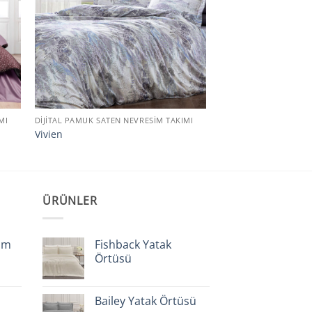
MI
DIJITAL PAMUK SATEN NEVRESIM TAKIMI
Vivien
ÜRÜNLER
im
Fishback Yatak
Örtüsü
Bailey Yatak Örtüsü