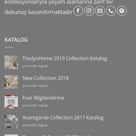
koleksiyonlarıyla yaşam alanlarına zarif bir
dokunuş
kazandırmaktadır
KATALOG
TivolyoHome 2019 Collection Katalog
TivolyoHome
yorumlar kapalı
2019
Collection
New Collection 2018
Katalog
New
yorumlar kapalı
için
Collection
2018
Fuar Bilgilendirme
için
Fuar
yorumlar kapalı
Bilgilendirme
için
Avantgarde Collection 2017 Katalog
Avantgarde
yorumlar kapalı
Collection
2017