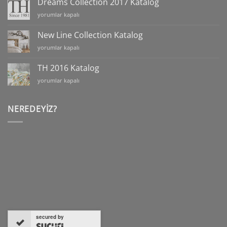
Dreams Collection 2017 Katalog
Katalog
Dreams
yorumlar kapalı
için
Collection
2017
New Line Collection Katalog
Katalog
New
yorumlar kapalı
için
Line
Collection
TH 2016 Katalog
Katalog
TH
yorumlar kapalı
için
2016
Katalog
için
NEREDEYIZ?
secured by