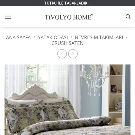
İçeriğe
TUTKU İLE TASARLADIK...
atla
ANA SAYFA
/
YATAK ODASI
/
NEVRESIM TAKIMLARI
/
CRUSH SATEN