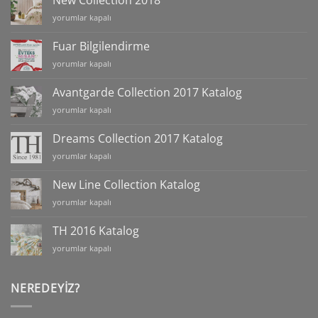
New Collection 2018
Katalog
New
yorumlar kapalı
için
Collection
2018
Fuar Bilgilendirme
için
Fuar
yorumlar kapalı
Bilgilendirme
için
Avantgarde Collection 2017 Katalog
Avantgarde
yorumlar kapalı
Collection
2017
Dreams Collection 2017 Katalog
Katalog
Dreams
yorumlar kapalı
için
Collection
2017
New Line Collection Katalog
Katalog
New
yorumlar kapalı
için
Line
Collection
TH 2016 Katalog
Katalog
TH
yorumlar kapalı
için
2016
Katalog
için
NEREDEYIZ?