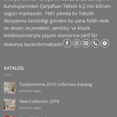
kuruluşlarından Çarşafsan Tekstil A.Ş.’nin
bilinen
özgün markasıdır. 1981 yılında Ev Tekstili
dünyasına tanıtıldığı günden bu yana farklı
renk
ve desen seçenekleri, yenilikçi ve klasik
koleksiyonlarıyla yaşam alanlarına zarif bir
dokunuş
kazandırmaktadır
KATALOG
TivolyoHome 2019 Collection Katalog
TivolyoHome
yorumlar kapalı
2019
Collection
New Collection 2018
Katalog
New
yorumlar kapalı
için
Collection
2018