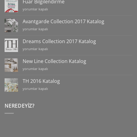
Fuar Bilgilendirme
için
Fuar
yorumlar kapalı
Bilgilendirme
için
Avantgarde Collection 2017 Katalog
Avantgarde
yorumlar kapalı
Collection
2017
Dreams Collection 2017 Katalog
Katalog
Dreams
yorumlar kapalı
için
Collection
2017
New Line Collection Katalog
Katalog
New
yorumlar kapalı
için
Line
Collection
TH 2016 Katalog
Katalog
TH
yorumlar kapalı
için
2016
Katalog
için
NEREDEYIZ?