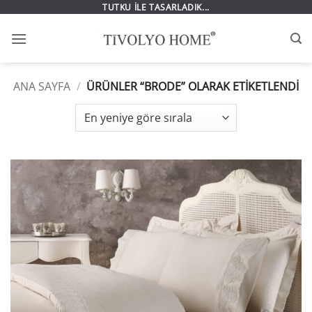
İçeriğe
TUTKU İLE TASARLADIK...
atla
ANA SAYFA
/
ÜRÜNLER “BRODE” OLARAK ETIKETLENDI