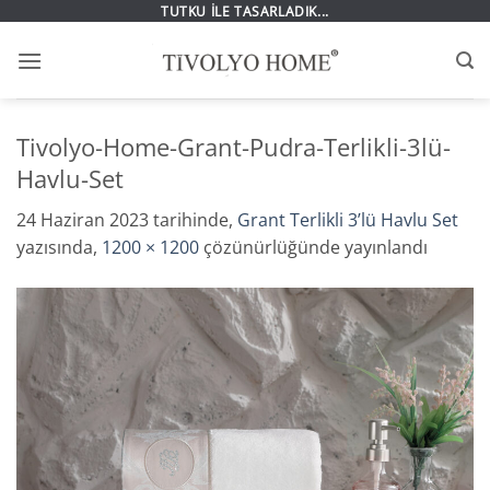
İçeriğe
TUTKU İLE TASARLADIK...
atla
Tivolyo-Home-Grant-Pudra-Terlikli-3lü-
Havlu-Set
24 Haziran 2023
tarihinde,
Grant Terlikli 3’lü Havlu Set
yazısında,
1200 × 1200
çözünürlüğünde yayınlandı