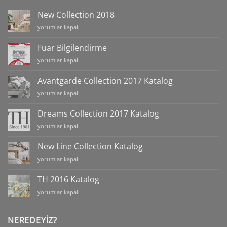
2019
Collection
New Collection 2018
Katalog
New
yorumlar kapalı
için
Collection
2018
Fuar Bilgilendirme
için
Fuar
yorumlar kapalı
Bilgilendirme
için
Avantgarde Collection 2017 Katalog
Avantgarde
yorumlar kapalı
Collection
2017
Dreams Collection 2017 Katalog
Katalog
Dreams
yorumlar kapalı
için
Collection
2017
New Line Collection Katalog
Katalog
New
yorumlar kapalı
için
Line
Collection
TH 2016 Katalog
Katalog
TH
yorumlar kapalı
için
2016
Katalog
için
NEREDEYIZ?