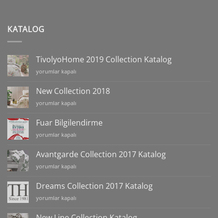
KATALOG
TivolyoHome 2019 Collection Katalog
TivolyoHome
yorumlar kapalı
2019
Collection
New Collection 2018
Katalog
New
yorumlar kapalı
için
Collection
2018
Fuar Bilgilendirme
için
Fuar
yorumlar kapalı
Bilgilendirme
için
Avantgarde Collection 2017 Katalog
Avantgarde
yorumlar kapalı
Collection
2017
Dreams Collection 2017 Katalog
Katalog
Dreams
yorumlar kapalı
için
Collection
2017
New Line Collection Katalog