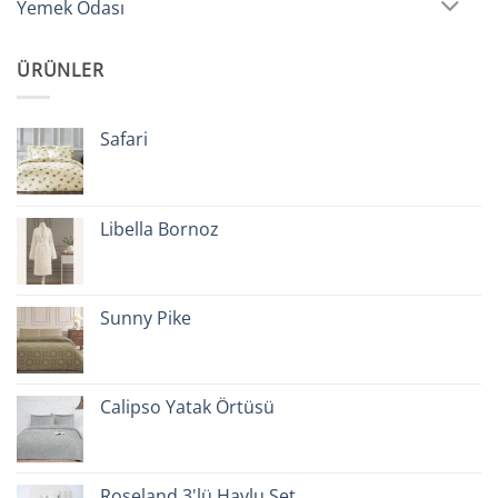
Yemek Odası
ÜRÜNLER
Safari
Libella Bornoz
Sunny Pike
Calipso Yatak Örtüsü
Roseland 3'lü Havlu Set