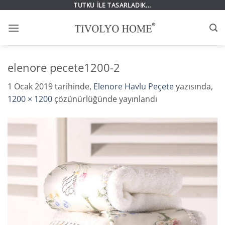
İçeriğe
TUTKU İLE TASARLADIK...
atla
elenore pecete1200-2
1 Ocak 2019
tarihinde,
Elenore Havlu Peçete
yazısında,
1200 × 1200
çözünürlüğünde yayınlandı