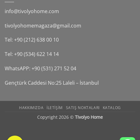
info@tivolyohome.com
tivolyohomemagaza@gmail.com
Tel: +90 (212) 638 00 10
Tel: +90 (534) 622 14 14
WhatsAPP: +90 (531) 271 52 04
Gençtürk Caddesi No:25 Laleli – İstanbul
HAKKIMIZDA
ILETIŞIM
SATIŞ NOKTALARI
KATALOG
Copyright 2026 ©
Tivolyo Home