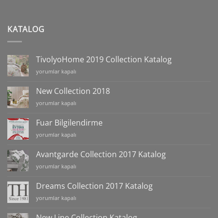
KATALOG
TivolyoHome 2019 Collection Katalog
TivolyoHome
yorumlar kapalı
2019
Collection
New Collection 2018
Katalog
New
yorumlar kapalı
için
Collection
2018
Fuar Bilgilendirme
için
Fuar
yorumlar kapalı
Bilgilendirme
için
Avantgarde Collection 2017 Katalog
Avantgarde
yorumlar kapalı
Collection
2017
Dreams Collection 2017 Katalog
Katalog
Dreams
yorumlar kapalı
için
Collection
2017
New Line Collection Katalog