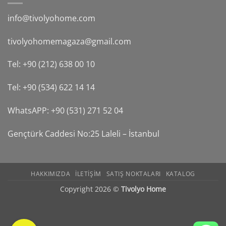
info@tivolyohome.com
tivolyohomemagaza@gmail.com
Tel: +90 (212) 638 00 10
Tel: +90 (534) 622 14 14
WhatsAPP: +90 (531) 271 52 04
Gençtürk Caddesi No:25 Laleli – İstanbul
HAKKIMIZDA
ILETIŞIM
SATIŞ NOKTALARI
KATALOG
Copyright 2026 ©
Tivolyo Home