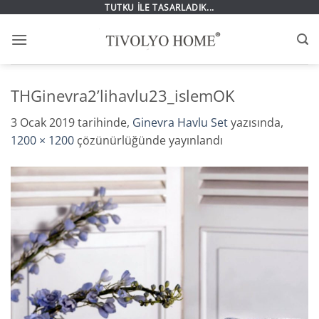
İçeriğe
TUTKU İLE TASARLADIK...
atla
THGinevra2’lihavlu23_islemOK
3 Ocak 2019
tarihinde,
Ginevra Havlu Set
yazısında,
1200 × 1200
çözünürlüğünde yayınlandı