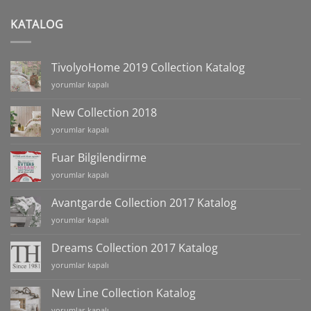
KATALOG
TivolyoHome 2019 Collection Katalog
TivolyoHome
yorumlar kapalı
2019
Collection
New Collection 2018
Katalog
New
yorumlar kapalı
için
Collection
2018
Fuar Bilgilendirme
için
Fuar
yorumlar kapalı
Bilgilendirme
için
Avantgarde Collection 2017 Katalog
Avantgarde
yorumlar kapalı
Collection
2017
Dreams Collection 2017 Katalog
Katalog
Dreams
yorumlar kapalı
için
Collection
2017
New Line Collection Katalog
Katalog
New
yorumlar kapalı