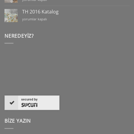
için
Line
Collection
TH 2016 Katalog
Katalog
TH
yorumlar kapalı
için
2016
Katalog
için
NEREDEYIZ?
secured by
BİZE YAZIN