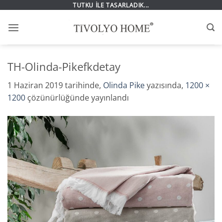
İçeriğe
TUTKU İLE TASARLADIK...
atla
TH-Olinda-Pikefkdetay
1 Haziran 2019
tarihinde,
Olinda Pike
yazısında,
1200 ×
1200
çözünürlüğünde yayınlandı